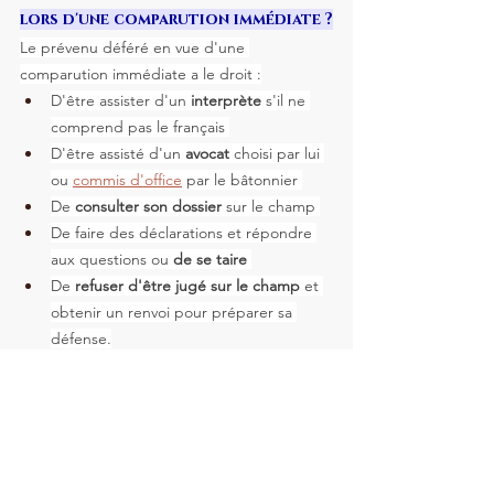
lors d'une comparution immédiate ?
Le prévenu déféré en vue d'une 
comparution immédiate a le droit :
D'être assister d'un 
interprète
 s'il ne 
comprend pas le français 
D'être assisté d'un 
avocat
 choisi par lui 
ou 
commis d'office
 par le bâtonnier 
De 
consulter son dossier 
sur le champ 
De faire des déclarations et répondre 
aux questions ou 
de se taire
De 
refuser d'être jugé sur le champ
 et 
obtenir un renvoi pour préparer sa 
défense.
Quels sont les droits de la 
victime lors d'une comparution 
immédiate?
La victime de l'infraction est 
avertie par tout 
moyen
 de la procédure de comparution 