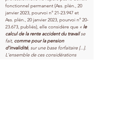
fonctionnel permanent (Ass. plén., 20 
janvier 2023, pourvoi n° 21-23.947 et 
Ass. plén., 20 janvier 2023, pourvoi n° 20-
23.673, publiés), elle considère que 
«
 le 
calcul de la rente accident du travail 
se 
fait, 
comme pour la pension 
d'invalidité
, sur une base forfaitaire [...]. 
L'ensemble de ces considérations 
conduit à juger, désormais, que 
la 
pension d'invalidité ne répare pas le 
déficit fonctionnel permanent 
».
Contact :
33 rue du Temple
33000
Bordeaux