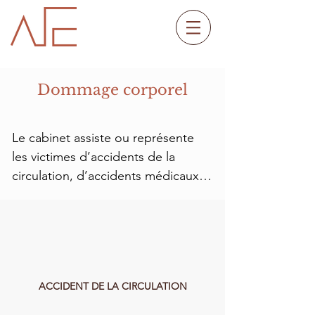
Dommage corporel
Le cabinet assiste ou représente 
les victimes d’accidents de la 
circulation, d’accidents médicaux, 
d’accidents du travail et les 
victimes d’agressions en vue d’une 
réparation intégrale du préjudice 
subi. 

Après avoir préparé son client à 
ACCIDENT DE LA CIRCULATION
l’expertise, le cabinet se déplace et 
assiste aux expertises aux côtés du 