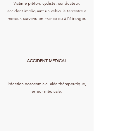
Victime piéton, cycliste, conducteur,
médecin conseil de victimes, sur 
accident impliquant un véhicule terrestre à
l’ensemble du territoire national.

moteur, survenu en France ou à l'étranger.
Le cabinet intervient devant le Juge 
des référés, le Tribunal Judiciaire, le 
Tribunal administratif, le Pôle Social, 
la Cour d’appel, la Commission 
d’Indemnisation des Victimes 
d’Infractions, la Commission de 
ACCIDENT MEDICAL
Conciliation et d’Indemnisation des 
accidents médicaux.
Infection nosocomiale, aléa thérapeutique,
erreur médicale.